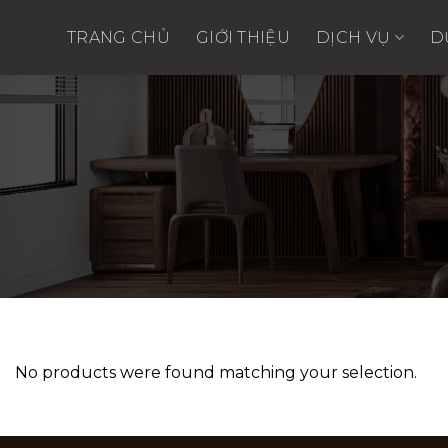
Skip
to
TRANG CHỦ
GIỚI THIỆU
DỊCH VỤ
D
content
No products were found matching your selection.