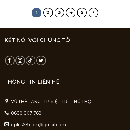
1
2
3
4
5
KẾT NỐI VỚI CHÚNG TÔI
THÔNG TIN LIÊN HỆ
VŨ THÊ LANG -TP VIỆT TRÌ-PHÚ THỌ
0888 807 768
dplus68.com@gmail.com