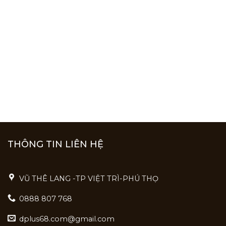
THÔNG TIN LIÊN HỆ
VŨ THÊ LANG -TP VIỆT TRÌ-PHÚ THỌ
0888 807 768
dplus68.com@gmail.com