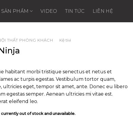
SẢN PHẨM
VIDEO
TIN TỨC
LIÊN HỆ
NỘI THẤT PHÒNG KHÁCH
/
Kệ tivi
Ninja
e habitant morbi tristique senectus et netus et
ames ac turpis egestas. Vestibulum tortor quam,
e, ultricies eget, tempor sit amet, ante. Donec eu libero
m egestas semper. Aenean ultricies mi vitae est.
rat eleifend leo.
 currently out of stock and unavailable.