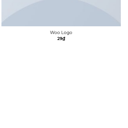
Woo Logo
29
₫