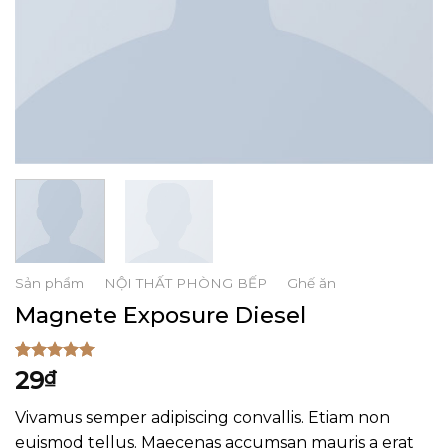
Sản phẩm
/
NỘI THẤT PHÒNG BẾP
/
Ghế ăn
Magnete Exposure Diesel
Rated
1
5.00
29
₫
out of 5
based on
Vivamus semper adipiscing convallis. Etiam non
customer
rating
euismod tellus. Maecenas accumsan mauris a erat