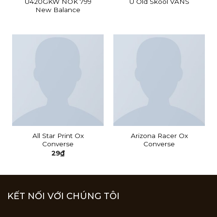
U420GKW NOK 799
U Old Skool VANS
New Balance
All Star Print Ox
Arizona Racer Ox
Converse
Converse
29
₫
KẾT NỐI VỚI CHÚNG TÔI