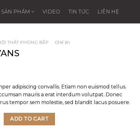
SẢN PHẨM
VIDEO
TIN TỨC
LIÊN HỆ
NỘI THẤT PHÒNG BẾP
/
Ghế ăn
VANS
er adipiscing convallis. Etiam non euismod tellus.
cumsan mauris a erat interdum volutpat. Donec
rus tempor sem molestie, sed blandit lacus posuere.
uantity
ADD TO CART