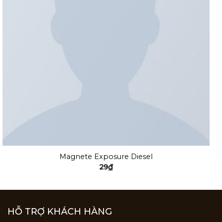
Magnete Exposure Diesel
29
₫
HỖ TRỢ KHÁCH HÀNG